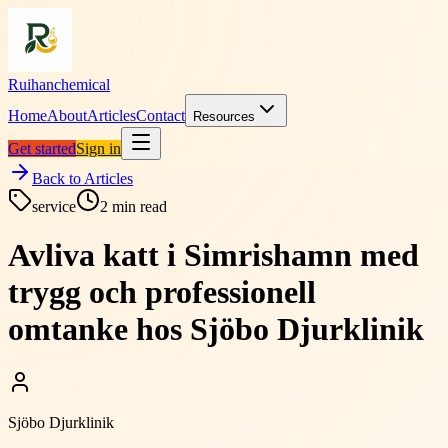
Ruihanchemical
Home
About
Articles
Contact
Resources
Get started
Sign in
Back to Articles
service
2
min read
Avliva katt i Simrishamn med
trygg och professionell
omtanke hos Sjöbo Djurklinik
Sjöbo Djurklinik