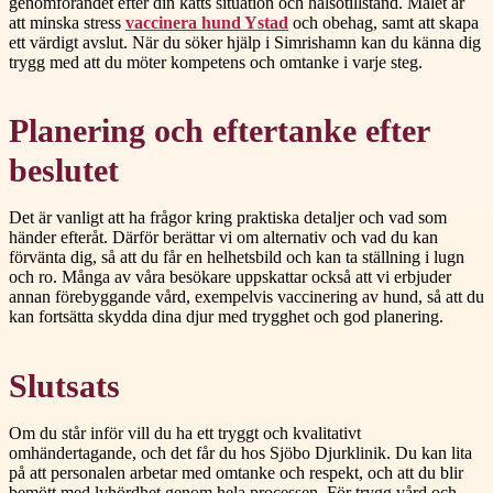
genomförandet efter din katts situation och hälsotillstånd. Målet är
att minska stress
vaccinera hund Ystad
och obehag, samt att skapa
ett värdigt avslut. När du söker hjälp i Simrishamn kan du känna dig
trygg med att du möter kompetens och omtanke i varje steg.
Planering och eftertanke efter
beslutet
Det är vanligt att ha frågor kring praktiska detaljer och vad som
händer efteråt. Därför berättar vi om alternativ och vad du kan
förvänta dig, så att du får en helhetsbild och kan ta ställning i lugn
och ro. Många av våra besökare uppskattar också att vi erbjuder
annan förebyggande vård, exempelvis vaccinering av hund, så att du
kan fortsätta skydda dina djur med trygghet och god planering.
Slutsats
Om du står inför vill du ha ett tryggt och kvalitativt
omhändertagande, och det får du hos Sjöbo Djurklinik. Du kan lita
på att personalen arbetar med omtanke och respekt, och att du blir
bemött med lyhördhet genom hela processen. För trygg vård och