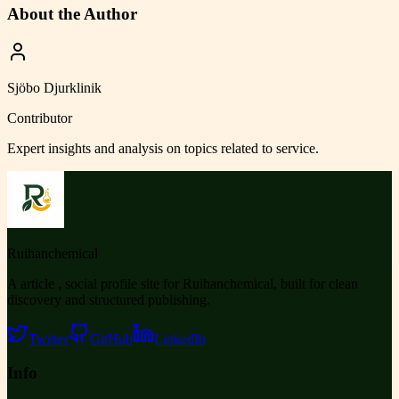
About the Author
Sjöbo Djurklinik
Contributor
Expert insights and analysis on topics related to
service
.
Ruihanchemical
A article , social profile site for Ruihanchemical, built for clean
discovery and structured publishing.
Twitter
GitHub
LinkedIn
Info