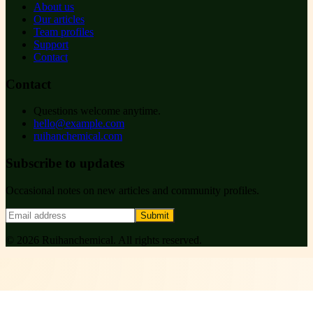
About us
Our articles
Team profiles
Support
Contact
Contact
Questions welcome anytime.
hello@example.com
ruihanchemical.com
Subscribe to updates
Occasional notes on new articles and community profiles.
Submit
©
2026
Ruihanchemical
. All rights reserved.