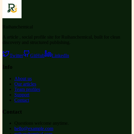
Ruihanchemical
A article , social profile site for Ruihanchemical, built for clean
discovery and structured publishing.
Twitter
GitHub
LinkedIn
Info
About us
Our articles
Team profiles
Support
Contact
Contact
Questions welcome anytime.
hello@example.com
ruihanchemical.com