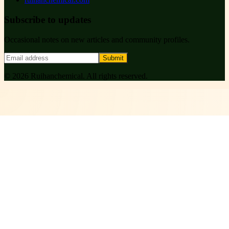
Subscribe to updates
Occasional notes on new articles and community profiles.
Submit
©
2026
Ruihanchemical
. All rights reserved.