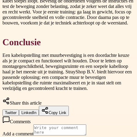
kabel soepel loopt. Bevestig de onderdelen volgens de instructies en
test de beweging zonder belasting, zodat je zeker weet dat alles vrij
en recht werkt. Voor je eerste training: ga laag in gewicht, focus op
gecontroleerde snelheid en volle contractie. Door daarna pas op te
bouwen, voorkom je dat je techniek achterloopt op de weerstand.
Conclusie
Een kabelopstelling met muurbevestiging is een doordachte keuze
als je je compact en functioneel wilt houden. Door te letten op
montagegeschiktheid, bewegingsruimte en een soepele kabelloop
haal je het meeste uit je training. StrayShop B.V. biedt hiervoor een
passende oplossing: een compacte muur te bevestigen
kabelopstelling die ruimte maximaliseert en je in staat stelt om
veelzijdig en gecontroleerd kracht te trainen.
Share this article
Twitter
LinkedIn
Copy Link
Comments
Add a comment