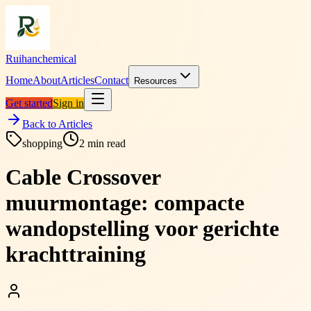
Ruihanchemical
Home
About
Articles
Contact
Resources
Get started
Sign in
Back to Articles
shopping
2
min read
Cable Crossover
muurmontage: compacte
wandopstelling voor gerichte
krachttraining