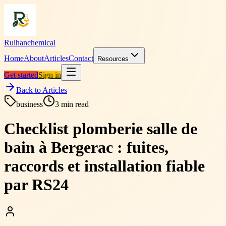
Ruihanchemical
Home
About
Articles
Contact
Resources
Get started
Sign in
Back to Articles
business
3
min read
Checklist plomberie salle de
bain à Bergerac : fuites,
raccords et installation fiable
par RS24