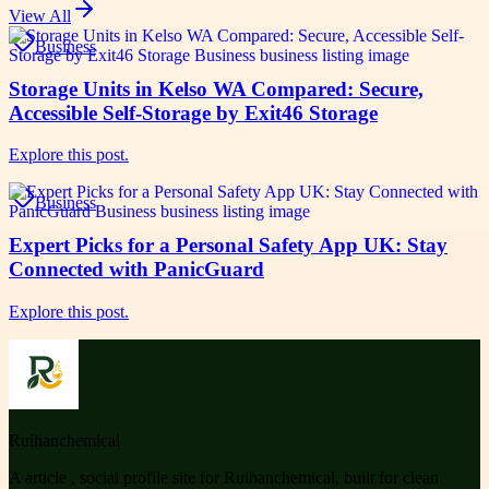
View All
Business
Storage Units in Kelso WA Compared: Secure,
Accessible Self-Storage by Exit46 Storage
Explore this post.
Business
Expert Picks for a Personal Safety App UK: Stay
Connected with PanicGuard
Explore this post.
Ruihanchemical
A article , social profile site for Ruihanchemical, built for clean