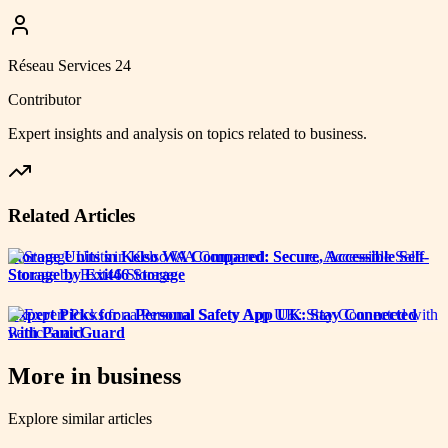
Réseau Services 24
Contributor
Expert insights and analysis on topics related to
business
.
Related Articles
Storage Units in Kelso WA Compared: Secure, Accessible Self-
Storage by Exit46 Storage
Expert Picks for a Personal Safety App UK: Stay Connected
with PanicGuard
More in
business
Explore similar articles