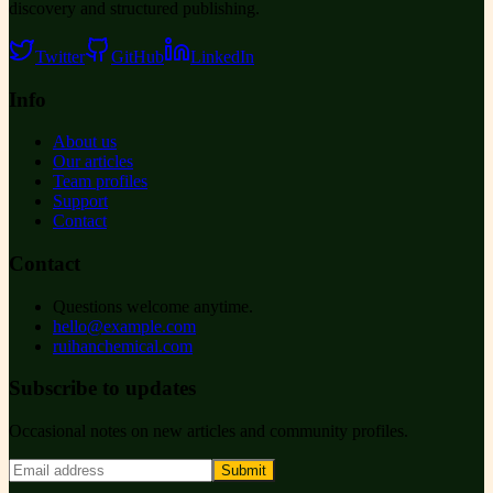
discovery and structured publishing.
Twitter
GitHub
LinkedIn
Info
About us
Our articles
Team profiles
Support
Contact
Contact
Questions welcome anytime.
hello@example.com
ruihanchemical.com
Subscribe to updates
Occasional notes on new articles and community profiles.
Submit