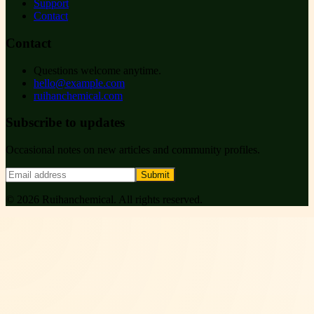
Support
Contact
Contact
Questions welcome anytime.
hello@example.com
ruihanchemical.com
Subscribe to updates
Occasional notes on new articles and community profiles.
Submit
©
2026
Ruihanchemical
. All rights reserved.