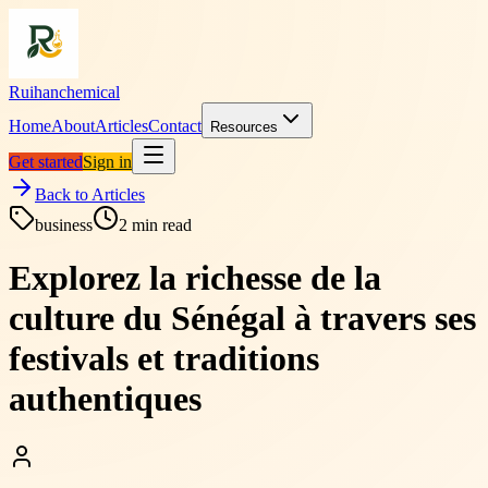
Ruihanchemical
Home
About
Articles
Contact
Resources
Get started
Sign in
Back to Articles
business
2
min read
Explorez la richesse de la
culture du Sénégal à travers ses
festivals et traditions
authentiques