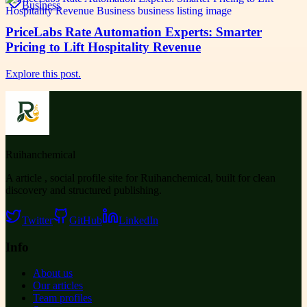
Business
PriceLabs Rate Automation Experts: Smarter
Pricing to Lift Hospitality Revenue
Explore this post.
Ruihanchemical
A article , social profile site for Ruihanchemical, built for clean
discovery and structured publishing.
Twitter
GitHub
LinkedIn
Info
About us
Our articles
Team profiles