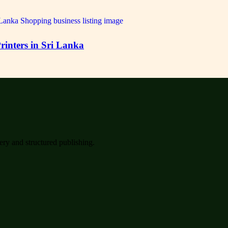
inters in Sri Lanka
very and structured publishing.