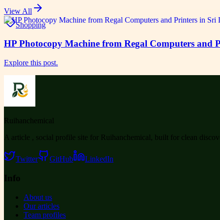
View All
Shopping
HP Photocopy Machine from Regal Computers and Pr
Explore this post.
Ruihanchemical
A article , social profile site for Ruihanchemical, built for clean disco
Twitter
GitHub
LinkedIn
Info
About us
Our articles
Team profiles