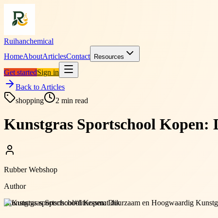
Ruihanchemical
Home
About
Articles
Contact
Resources
Get started
Sign in
Back to Articles
shopping
2
min read
Kunstgras Sportschool Kopen:
Rubber Webshop
Author
#
kunstgras sportschool
#
fitnessmat dik