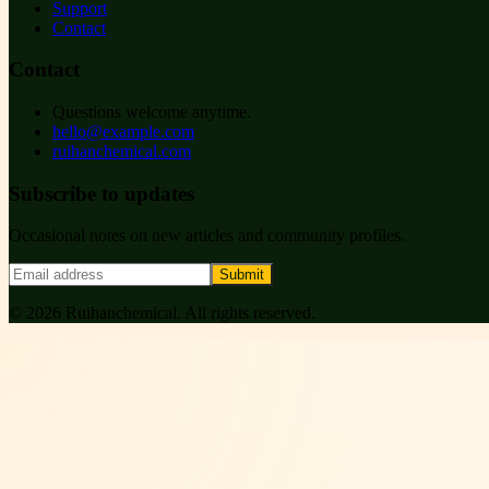
Support
Contact
Contact
Questions welcome anytime.
hello@example.com
ruihanchemical.com
Subscribe to updates
Occasional notes on new articles and community profiles.
Submit
©
2026
Ruihanchemical
. All rights reserved.