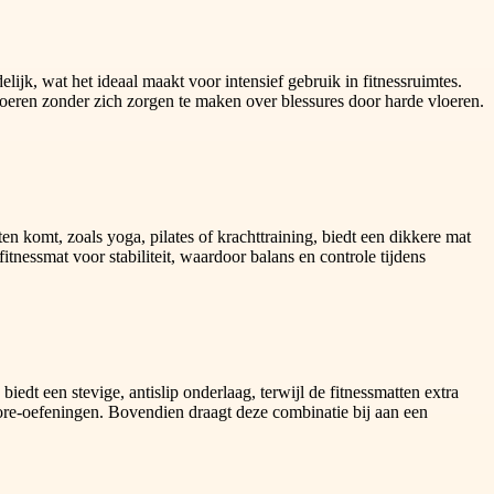
ijk, wat het ideaal maakt voor intensief gebruik in fitnessruimtes.
eren zonder zich zorgen te maken over blessures door harde vloeren.
n komt, zoals yoga, pilates of krachttraining, biedt een dikkere mat
tnessmat voor stabiliteit, waardoor balans en controle tijdens
dt een stevige, antislip onderlaag, terwijl de fitnessmatten extra
 core-oefeningen. Bovendien draagt deze combinatie bij aan een