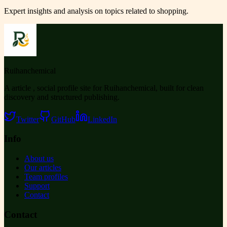
Expert insights and analysis on topics related to
shopping
.
Ruihanchemical
A article , social profile site for Ruihanchemical, built for clean
discovery and structured publishing.
Twitter
GitHub
LinkedIn
Info
About us
Our articles
Team profiles
Support
Contact
Contact