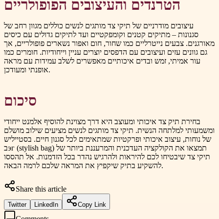
הטרנדים והעיצובים הפופולריים
עיצובים מודרניים של תיקי צד מותגים לנשים כוללים מגוון רחב של
סגנונות – מתיקים קטנים וקומפקטיים ועד לתיקים גדולים עם כיסים
מאורגנים. צבעים נייטרליים כמו שחור, חום ואפור נשארים פופולריים, אך
גם גוונים עזים ועיצובים עם הדפסים יוצרים עניין וייחודיות. חומרים כמו
עור אמיתי, זמש ובדים איכותיים מאפשרים לשלב עמידות עם מראה
אופנתי ומעודכן.
סיכום
בחירת תיק צד איכותי ומעוצב היא דרך מצוינת להוסיף אלמנט ייחודי
ומשמעותי למלתחה הנשית. תיקי צד מותגים לנשים מציעים שילוב מושלם
של נוחות, עיצוב איכותי ופרקטיות שמתאימים לכל סגנון חיים. בסטייליש
בэг (stylish bag) תמצאו את הקולקציה העדכנית והמרעננת ביותר של
תיקי צד שיבטיחו לכם להיראות ולהרגיש נהדר בכל הזדמנות. אל תהססו
להשקיע בתיק שיקפיץ את המראה שלכם לרמה הבאה.
Share this article
Twitter
LinkedIn
Copy Link
Comments