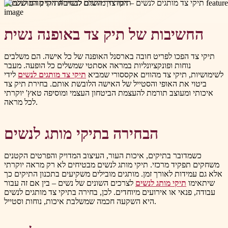
תיקי צד מותגים לנשים
#
תיקי מותג לנשים
#
החשיבות של תיק צד באופנה נשית
תיקי צד הפכו לפריט חובה בארסנל האופנה של כל אישה. הם משלבים
נוחות ופונקציונליות במראה אסתטי שמשלים כל הופעה. מעבר
לשימושיות, תיקי צד מהווים אקססורי שמביא
תיקי צד מותגים לנשים
לידי
ביטוי את האופי והסטייל של האישה הלובשת אותם. בחירת תיק צד
איכותי ומעוצב תורמת להעצמת הביטחון העצמי ומוסיפה טאץ' יוקרתי
לכל מראה.
הבחירה בתיקי מותג לנשים
כשמדובר בתיקים, איכות העור, העיצוב המדויק והפרטים הקטנים
משחקים תפקיד מרכזי. תיקי מותג לנשים מבטיחים לא רק מראה יוקרתי
אלא גם עמידות לאורך זמן. מותגים מובילים משקיעים בתכנון התיקים כך
שיתאימו
תיקי מותג לנשים
לצרכים השונים של נשים – בין אם זה עבור
עבודה, פנאי או אירועים מיוחדים. לכן, בחירה בתיקי צד מותגים לנשים
היא השקעה חכמה שמשלבת איכות, נוחות וסטייל.