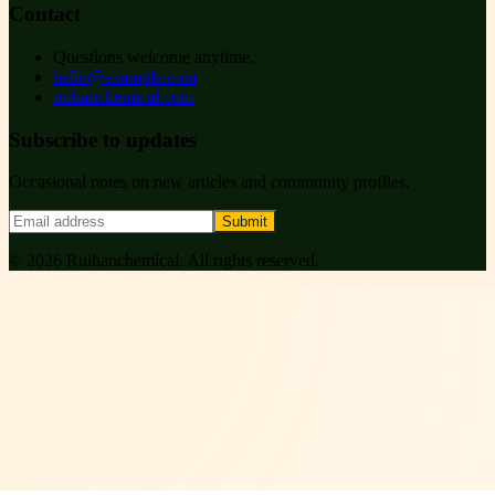
Contact
Questions welcome anytime.
hello@example.com
ruihanchemical.com
Subscribe to updates
Occasional notes on new articles and community profiles.
Submit
©
2026
Ruihanchemical
. All rights reserved.