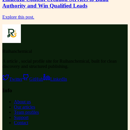
Authority and Win Qualified Leads
Explore this post.
Ruihanchemical
A article , social profile site for Ruihanchemical, built for clean
discovery and structured publishing.
Twitter
GitHub
LinkedIn
Info
About us
Our articles
Team profiles
Support
Contact