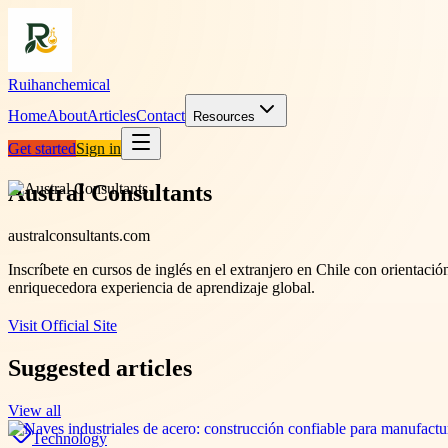
Ruihanchemical
Home
About
Articles
Contact
Resources
Get started
Sign in
Austral Consultants
australconsultants.com
Inscríbete en cursos de inglés en el extranjero en Chile con orientació
enriquecedora experiencia de aprendizaje global.
Visit Official Site
Suggested articles
View all
Technology