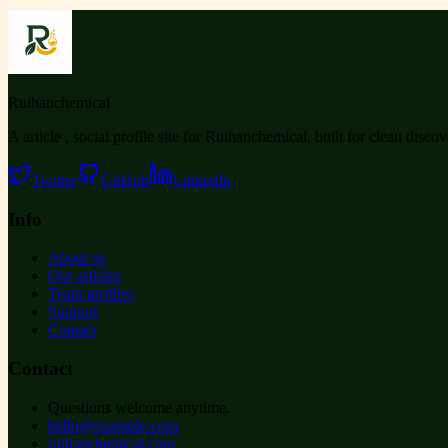
Ruihanchemical
A article , social profile site for Ruihanchemical, built for clean disco
Twitter
GitHub
LinkedIn
Info
About us
Our articles
Team profiles
Support
Contact
Contact
Questions welcome anytime.
hello@example.com
ruihanchemical.com