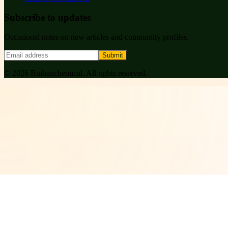
Subscribe to updates
Occasional notes on new articles and community profiles.
Submit
©
2026
Ruihanchemical
. All rights reserved.